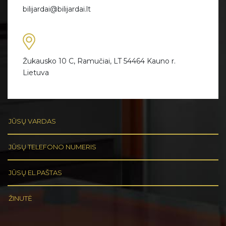
bilijardai@bilijardai.lt
Žukausko 10 C, Ramučiai, LT 54464 Kauno r.
Lietuva