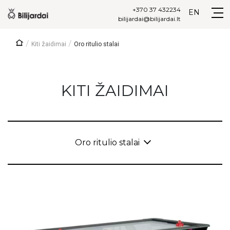
+370 37 432234
EN
bilijardai@bilijardai.lt
/
/
Kiti žaidimai
Oro ritulio stalai
KITI ŽAIDIMAI
Oro ritulio stalai