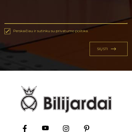
Perskaičiau ir sutinku su privatumo politika.