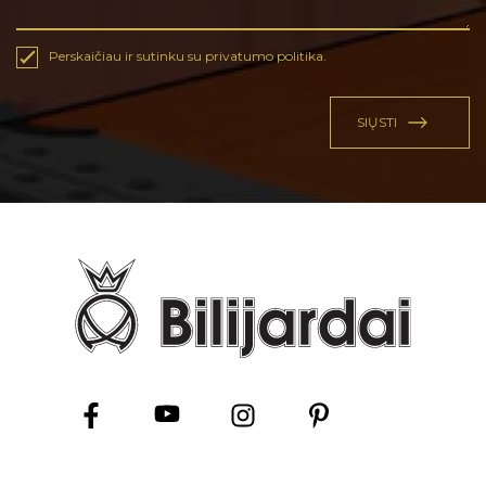
Perskaičiau ir sutinku su privatumo politika.