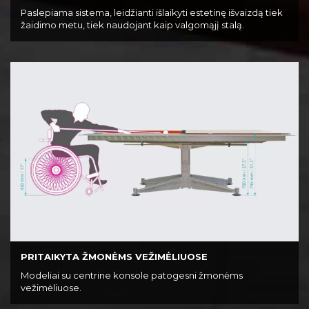
Paslepiama sistema, leidžianti išlaikyti estetinę išvaizdą tiek
žaidimo metu, tiek naudojant kaip valgomąjį stalą.
PRITAIKYTA ŽMONĖMS VEŽIMĖLIUOSE
Modeliai su centrine konsole patogesni žmonėms
vežimėliuose.