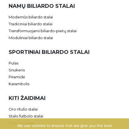
NAMŲ BILIARDO STALAI
Modernūs biliardo stalai
Tradiciniai biliardo stalai
Transformuojami biliardo-pietų stalai
Moduliniai biliardo stalai
SPORTINIAI BILIARDO STALAI
Pulas
Snukeris
Piramidė
Karambolis
KITI ŽAIDIMAI
Oro ritulio stalai
Stalo futbolo stalai
Pokerio stalai
We use cookies to ensure that we give you the best