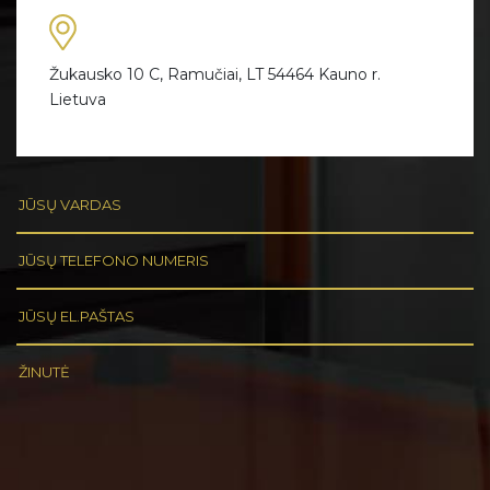
Žukausko 10 C, Ramučiai, LT 54464 Kauno r.
Lietuva