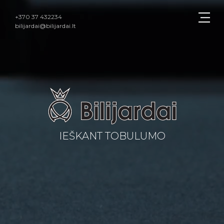
+370 37 432234
bilijardai@bilijardai.lt
IEŠKANT TOBULUMO