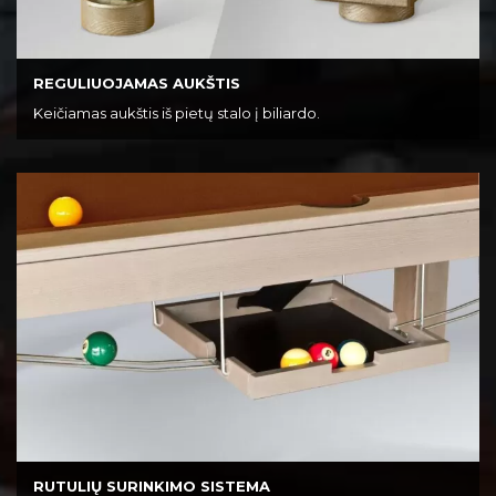
REGULIUOJAMAS AUKŠTIS
Keičiamas aukštis iš pietų stalo į biliardo.
RUTULIŲ SURINKIMO SISTEMA