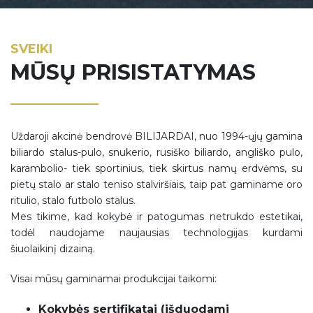
SVEIKI
MŪSŲ PRISISTATYMAS
Uždaroji akcinė bendrovė BILIJARDAI, nuo 1994-ųjų gamina
biliardo stalus-pulo, snukerio, rusiško biliardo, angliško pulo,
karambolio- tiek sportinius, tiek skirtus namų erdvėms, su
pietų stalo ar stalo teniso stalviršiais, taip pat gaminame oro
ritulio, stalo futbolo stalus.
Mes tikime, kad kokybė ir patogumas netrukdo estetikai,
todėl naudojame naujausias technologijas kurdami
šiuolaikinį dizainą.
Visai mūsų gaminamai produkcijai taikomi:
Kokybės sertifikatai (išduodami