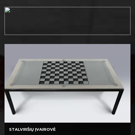
PRIEDŲ PADĖJIMO SISTEMOS
Sklandūs daugiafunkciniai priedų padėjimo sprendimai.
STALVIRŠIŲ ĮVAIROVĖ