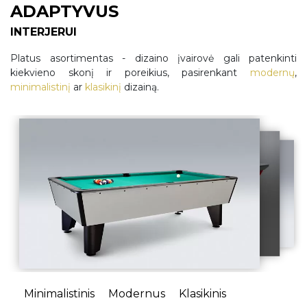
ADAPTYVUS
INTERJERUI
Platus asortimentas - dizaino įvairovė gali patenkinti
kiekvieno skonį ir poreikius, pasirenkant
modernų
,
minimalistinį
ar
klasikinį
dizainą.
Minimalistinis
Modernus
Klasikinis