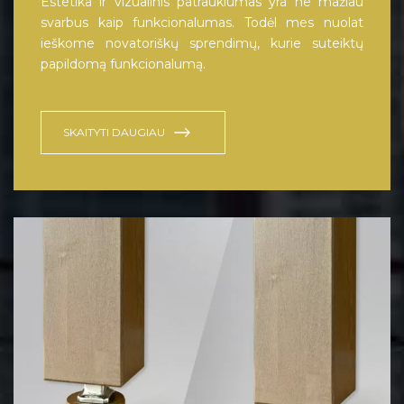
Estetika ir vizualinis patrauklumas yra ne mažiau
svarbus kaip funkcionalumas. Todėl mes nuolat
ieškome novatoriškų sprendimų, kurie suteiktų
papildomą funkcionalumą.
SKAITYTI DAUGIAU